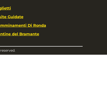
glietti
site Guidate
mminamenti Di Ronda
ntine del Bramante
 reserved.