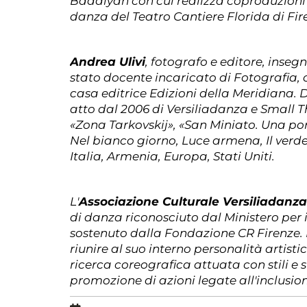
Badalyan con cui realizza coproduzioni te
danza del Teatro Cantiere Florida di Fir
Andrea Ulivi
, fotografo e editore, inseg
stato docente incaricato di Fotografia, c
casa editrice Edizioni della Meridiana. 
atto dal 2006 di Versiliadanza e Small T
«Zona Tarkovskij», «San Miniato. Una por
Nel bianco giorno, Luce armena, Il verde 
Italia, Armenia, Europa, Stati Uniti.
Associazione Culturale Versiliadanz
L'
di danza riconosciuto dal Ministero per i
sostenuto dalla Fondazione CR Firenze. Da
riunire al suo interno personalità artisti
ricerca coreografica attuata con stili e 
promozione di azioni legate all'inclusion