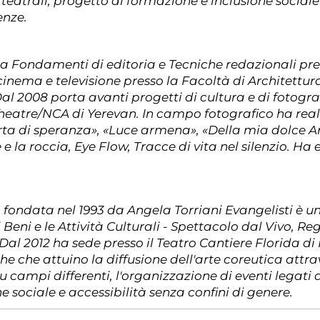
atrali, progetto di formazione e inclusione sociale ed
enze.
na Fondamenti di editoria e Tecniche redazionali pres
inema e televisione presso la Facoltà di Architettura
Dal 2008 porta avanti progetti di cultura e di fotogr
heatre/NCA di Yerevan. In campo fotografico ha reali
ta di speranza», «Luce armena», «Della mia dolce Arme
e la roccia, Eye Flow, Tracce di vita nel silenzio. Ha 
a
fondata nel 1993 da Angela Torriani Evangelisti è 
 Beni e le Attività Culturali - Spettacolo dal Vivo, 
l 2012 ha sede presso il Teatro Cantiere Florida di F
che che attuino la diffusione dell'arte coreutica attr
su campi differenti, l'organizzazione di eventi legat
e sociale e accessibilità senza confini di genere.