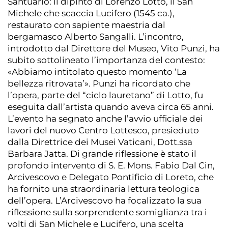
Santuario: il dipinto di Lorenzo Lotto, il San
Michele che scaccia Lucifero (1545 ca.),
restaurato con sapiente maestria dal
bergamasco Alberto Sangalli. L’incontro,
introdotto dal Direttore del Museo, Vito Punzi, ha
subito sottolineato l’importanza del contesto:
«Abbiamo intitolato questo momento ‘La
bellezza ritrovata’». Punzi ha ricordato che
l’opera, parte del “ciclo lauretano” di Lotto, fu
eseguita dall’artista quando aveva circa 65 anni.
L’evento ha segnato anche l’avvio ufficiale dei
lavori del nuovo Centro Lottesco, presieduto
dalla Direttrice dei Musei Vaticani, Dott.ssa
Barbara Jatta. Di grande riflessione è stato il
profondo intervento di S. E. Mons. Fabio Dal Cin,
Arcivescovo e Delegato Pontificio di Loreto, che
ha fornito una straordinaria lettura teologica
dell’opera. L’Arcivescovo ha focalizzato la sua
riflessione sulla sorprendente somiglianza tra i
volti di San Michele e Lucifero, una scelta