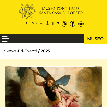
IT
CERCA
MUSEO
/ 2025
/ News-Ed-Eventi